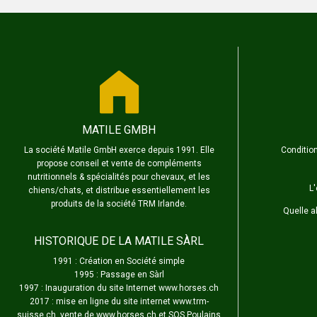
MATILE GMBH
La société Matile GmbH exerce depuis 1991. Elle
Condition
propose conseil et vente de compléments
nutritionnels & spécialités pour chevaux, et les
L
chiens/chats, et distribue essentiellement les
produits de la société TRM Irlande.
Quelle a
HISTORIQUE DE LA MATILE SÀRL
1991 : Création en Société simple
1995 : Passage en Sàrl
1997 : Inauguration du site Internet www.horses.ch
2017 : mise en ligne du site internet www.trm-
suisse.ch, vente de www.horses.ch et SOS Poulains