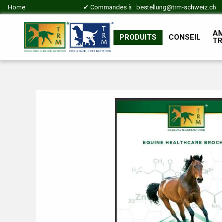
Home
✔ Commandes à :
bestellung@trm-schweiz.ch
A
PRODUITS
CONSEIL
T