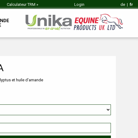
Calculateur TRM
»
Login
de
|
fr
NDE
E
A
lyptus et huile d'amande