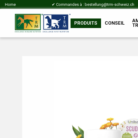
Home
✔ Commandes à :
bestellung@trm-schweiz.ch
A
PRODUITS
CONSEIL
T