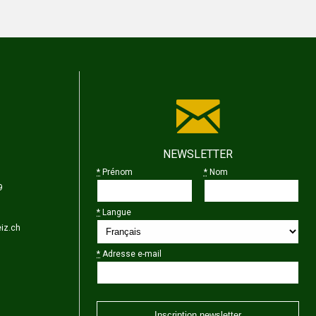
NEWSLETTER
*
Prénom
*
Nom
9
*
Langue
iz.ch
*
Adresse e-mail