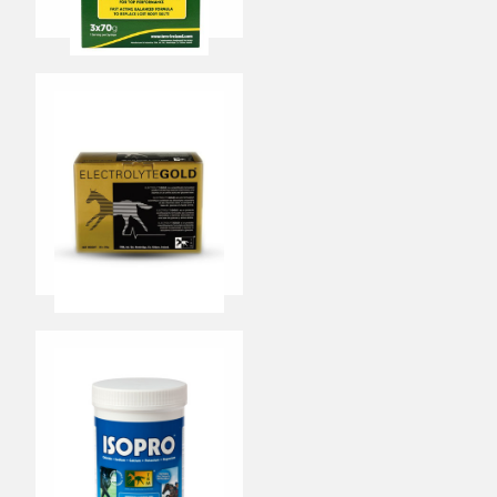
Superlyte Paste
3 x 70g CHF 36,10
Ajouter au
panier
Electrolyte Gold
30 x 50g CHF 97,85
Ajouter au
panier