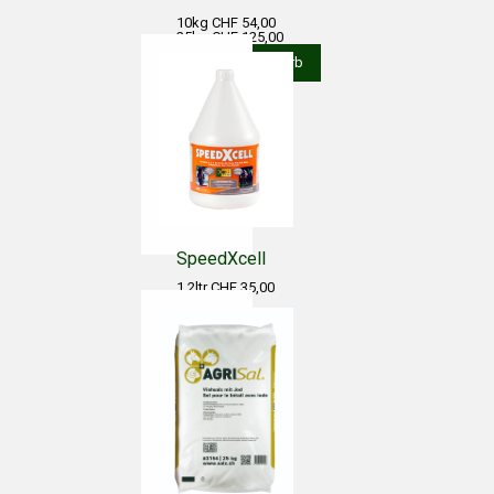
10kg CHF 54,00
25kg CHF 125,00
In den Warenkorb
SpeedXcell
1.2ltr CHF 35,00
3.75ltr CHF
98,00
10ltr CHF
230,00
In den
Warenkorb