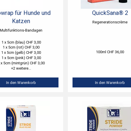
wrap für Hunde und
QuickSana® 2
Katzen
Regenerationscrème
Multifunktions-Bandagen
1 x 5cm (blau) CHF 3,00
1 x 5cm (rot) CHF 3,00
100ml CHF 36,00
1 x 5cm (gelb) CHF 3,00
1 x 5cm (pink) CHF 3,00
 x 5cm (mintgrün) CHF 3,00
+2 weitere...
In den Warenkorb
In den Warenkorb