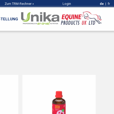
Zum TRM-Rechner
»
Login
de
|
fr
STELLUNG