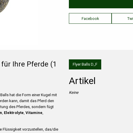
Facebook
Twi
für Ihre Pferde (1
Flyer Balls D_F
Artikel
Keine
a Balls hat die Form einer Kugel mit
erden kann, damit das Pferd den
altung des Pferdes, sondern fügt
en
,
Elektrolyte
,
Vitamine
,
e Flüssigkeit vorzustellen, das/die