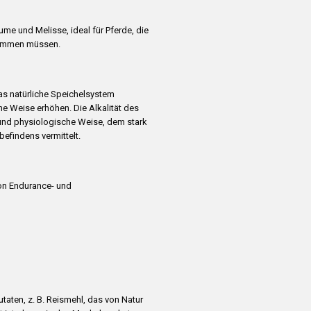
me und Melisse, ideal für Pferde, die
kommen müssen.
as natürliche Speichelsystem
e Weise erhöhen. Die Alkalität des
e und physiologische Weise, dem stark
efindens vermittelt.
on Endurance- und
utaten, z. B. Reismehl, das von Natur