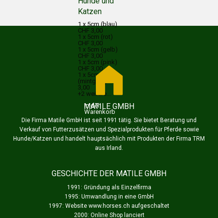
Hunde und
Katzen
1 x 5cm (blau)
CHF 3,00
1 x 5cm (rot)
CHF 3,00
1 x 5cm (gelb)
CHF 3,00
1 x 5cm (pink)
CHF 3,00
1 x 5cm
(mintgrün) CHF
3,00
+2 weitere...
In den
MATILE GMBH
Warenkorb
Die Firma Matile GmbH ist seit 1991 tätig. Sie bietet Beratung und
Verkauf von Futterzusätzen und Spezialprodukten für Pferde sowie
Hunde/Katzen und handelt hauptsächlich mit Produkten der Firma TRM
aus Irland.
GESCHICHTE DER MATILE GMBH
1991: Gründung als Einzelfirma
1995: Umwandlung in eine GmbH
1997: Website www.horses.ch aufgeschaltet
2000: Online Shop lanciert