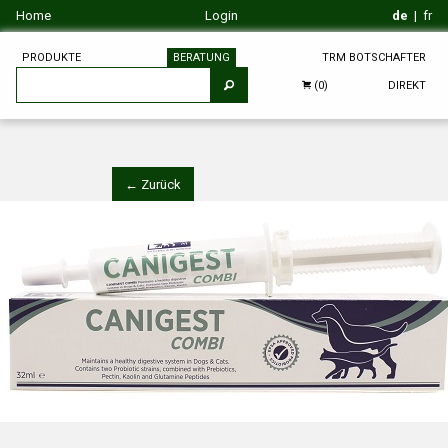
Home
Login
de
|
fr
PRODUKTE
BERATUNG
TRM BOTSCHAFTER
DIREKT
(0)
← Zurück