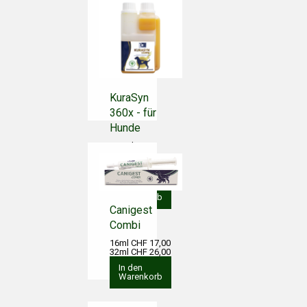
KuraSyn
360x - für
Hunde
240ml CHF
33,00
540ml CHF
64,00
In den
Warenkorb
Canigest
Combi
16ml CHF 17,00
32ml CHF 26,00
In den
Warenkorb