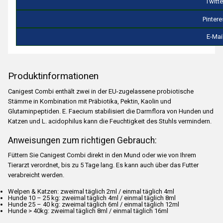
Twitte
Pintere
E-Mai
Produktinformationen
Canigest Combi enthält zwei in der EU-zugelassene probiotische
Stämme in Kombination mit Präbiotika, Pektin, Kaolin und
Glutaminpeptiden. E. Faecium stabilisiert die Darmflora von Hunden und
Katzen und L. acidophilus kann die Feuchtigkeit des Stuhls vermindern.
Anweisungen zum richtigen Gebrauch:
Füttern Sie Canigest Combi direkt in den Mund oder wie von Ihrem
Tierarzt verordnet, bis zu 5 Tage lang. Es kann auch über das Futter
verabreicht werden.
Welpen & Katzen: zweimal täglich 2ml / einmal täglich 4ml
Hunde 10 – 25 kg: zweimal täglich 4ml / einmal täglich 8ml
Hunde 25 – 40 kg: zweimal täglich 6ml / einmal täglich 12ml
Hunde > 40kg: zweimal täglich 8ml / einmal täglich 16ml