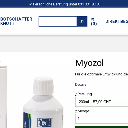
✔ Persönliche Beratung unter
031 331 83 83
BOTSCHAFTER
DIREKTBE
KNUTT
(0)
Myozol
Für die optimale Entwicklung de
Details
*
Packung
*
Menge