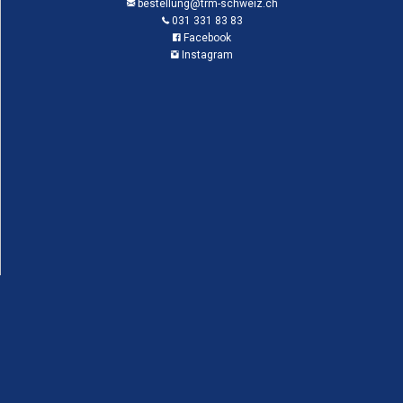
bestellung@trm-schweiz.ch
031 331 83 83
Facebook
Instagram