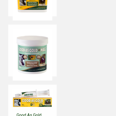
Good As Gold
500g CHF 67,00
1.5kg CHF 154,00
In den
Warenkorb
Good As
Gold+Mag
500g CHF 67,00
1.5kg CHF 154,00
In den
Warenkorb
Good As Gold